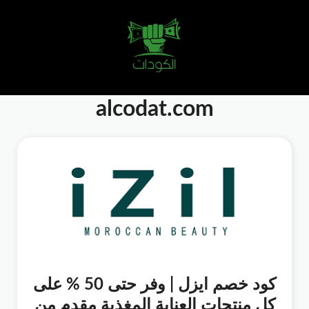
alcodat.com
كود خصم ايزل | وفر حتى 50 % على
كل منتجات العناية المغذية مقدم من