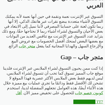
العربي
التسوق عبر الإنترنت نعمة ونقمة في حين أنها نعمة لأنه يمكنك
التسوق لأشياء متعددة ببضع نقرات عبر هاتفك الذكي، إلا أنها
ربما تكون لعنة على حسابنا المصرفي لأننا نميل إلى الابتعاد في
بعض الأحيان والتسوق لشراء أشياء ربما لا نحتاجها حقًا، ومع ذلك
يتزايد عدد التسوق عبر الإنترنت مع تنافس العديد من البوابات
مع بعضها البعض لمنحك أفضل الخصومات مع عروض البيع
والإرجاع السهل والهدايا المجانية كما يفعل
متجر جاب
الرائع.
متجر جاب – Gap
إذا كنت ممن يحبون التسوق لشراء الملابس عبر الإنترنت فلدينا
موقع جاب المميز تسوق كما تحب أن تتسوق لشراء الملابس،
ليس لديهم فقط بعض الملابس الأكثر عصرية فهذا الموقع لا
تشحن لك الأفضل فقط ودائمًا ما تجري عمليات بيع مميزة خلال
هذه الأثناء أيضًا، هذه العوامل تجعلهم المفضلة لدينا، استخدم
كوبون خصم جاب
للحصول على تخفيض مميز الآن.
أقل
TT7
انسخ الكوبون