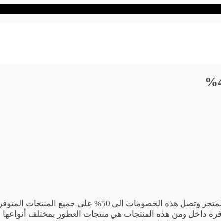
يقدم لكم متجر درعة الكثير من العروض والخصومات التى تخص ا
فرة داخل ومن هذه المنتجات هي منتجات العطور بمختلف أنواعها الت