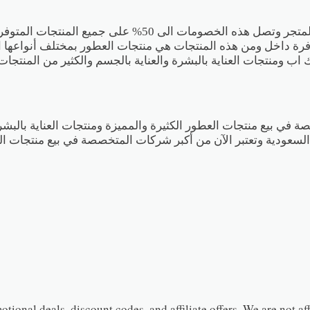
يقدم لكم متجر درعة الكثير من العروض والخصومات التى تخص ا
فرة داخل ومن هذه المنتجات هي منتجات العطور بمختلف أنواعها الت
اب ومنتجات العناية بالبشرة والعناية بالجسم والكثير من المنتجات
ة في بيع منتجات العطور الكثيرة والمميزة ومنتجات العناية بال
ة السعودية وتعتبر الآن من أكبر شركات المتخصصة في بيع منتجات ال
ional deals, discount codes, and affiliate offers. We are not aff