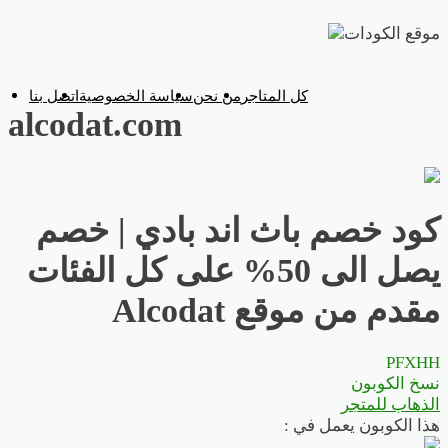
تخطي
إلى
المحتوى
كل المتاجر
من نحن
سياسة الخصوصية
اتصل بنا
alcodat.com
كود خصم باث اند بادي | خصم
يصل الى 50% على كل الفئات
مقدم من موقع Alcodat
PFXHH
نسخ الكوبون
الذهاب للمتجر
هذا الكوبون يعمل في :