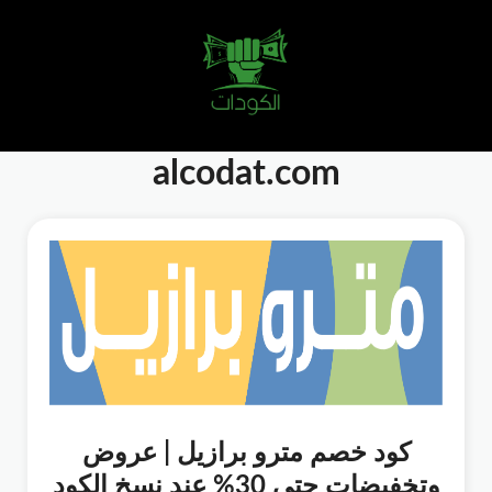
alcodat.com
كود خصم مترو برازيل | عروض
وتخفيضات حتي 30% عند نسخ الكود