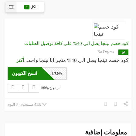
الكل
1
كود خصم نينجا يصل الى 40% على كافة توصيل الطلبات
No Expires
كود
كود خصم نينجا يصل الى 40% متجر انا نينجا واحد
...
أكثر
JA95
انسخ الكوبون
100% تم بنجاح
4132 مستخدم - 0 اليوم
معلومات إضافية