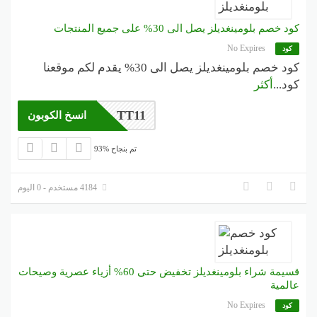
كود خصم بلومينغديلز يصل الى 30% على جميع المنتجات
No Expires
كود
كود خصم بلومينغديلز يصل الى 30% يقدم لكم موقعنا
كود
...
أكثر
TT11
انسخ الكوبون
93% تم بنجاح
4184 مستخدم - 0 اليوم
قسيمة شراء بلومينغديلز تخفيض حتى 60% أزياء عصرية وصيحات
عالمية
No Expires
كود