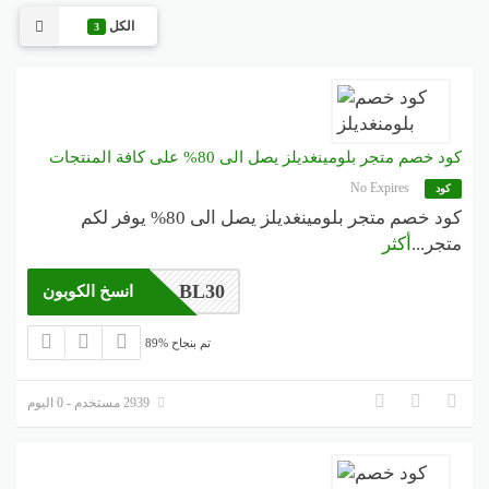
الكل
3
كود خصم متجر بلومينغديلز يصل الى 80% على كافة المنتجات
No Expires
كود
كود خصم متجر بلومينغديلز يصل الى 80% يوفر لكم
متجر
...
أكثر
BL30
انسخ الكوبون
89% تم بنجاح
2939 مستخدم - 0 اليوم