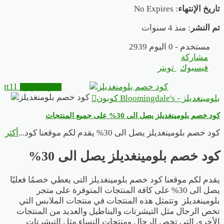
تاريخ الإنتهاء
: No Expires
تم النشر
: منذ 4 سنوات
2939 مستخدم - 0 اليوم
مشاركة
فيسبوك
تويتر
tt11
انسخ الكوبون
بلومينغديلز - Bloomingdale's كوبون
كود خصم بلومينغديلز يصل الى 30% على جميع المنتجات
كود خصم بلومينغديلز يصل الى 30% يقدم لكم موقعنا كود
...
أكثر
كود خصم بلومينغديلز يصل الى 30%
يقدم لكم موقعنا كود خصم بلومينغديلز التى يعطي خصمُا فعليًا
يصل الى 30% على كافة المنتجات المتوفرة على متجر
بلومينغديلز وتتمثل هذه المنتجات في
منتجات الملابس التي
تخص الرجال مثل التيشرتات والبناطيل والعديد من المنتجات
الأخرى التي تخص الرجال ومنتجات النساء مثل التيشرتات