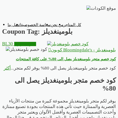
تخطي
إلى
المحتوى
كل المتاجر
من نحن
سياسة الخصوصية
اتصل بنا
بلومينغديلز
Coupon Tag:
BL30
انسخ الكوبون
بلومينغديلز - Bloomingdale's كوبون
كود خصم متجر بلومينغديلز يصل الى 80% على كافة المنتجات
كود خصم متجر بلومينغديلز يصل الى 80% يوفر لكم متجر
...
أكثر
كود خصم متجر بلومينغديلز يصل الى
80%
يوفر لكم متجر بلومينغديلز مجموعة كبيرة من منتجات الأزياء
العصرية والممتازة حيث تأتي هذه المنتجات بجودة تصنيع ممتازة
وأحدث التصميمات العصرية وأفضل الألوان ويعتبر متجر
بلومينغديلز واحد من أفضل المتاجر المتخصصة في هذا المجال